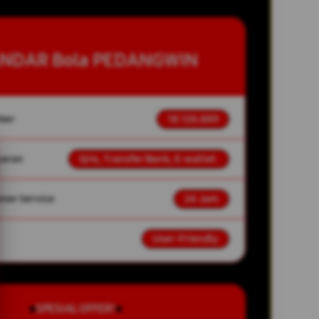
ANDAR Bola PEDANGWIN
ber
18.126.889
yaran
Qris, Transfer Bank, E-wallet.
mer Service
24 Jam
User-Friendly
SPESIAL OFFER!