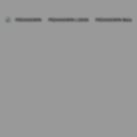
Skip
to
content
PEDANGWIN
PEDANGWIN LOGIN
PEDANGWIN Bola