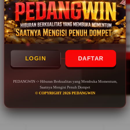
BONUS NEW M
Min Depo Rp.
Min WD Rp 50
Depo 10K Bisa
LOGIN
DAFTAR
PEDANGWIN -> Hiburan Berkualitas yang Membuka Momentum,
Saatnya Mengisi Penuh Dompet
© COPYRIGHT 2026 PEDANGWIN