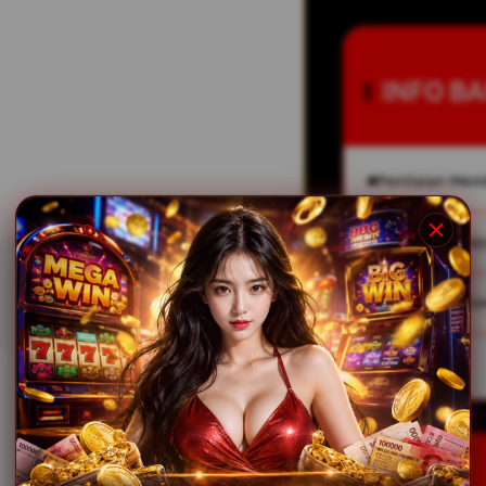
INFO B
Penilaian Mem
Sistem Pemba
+4 lebih
Layanan Custo
banyak
Platform