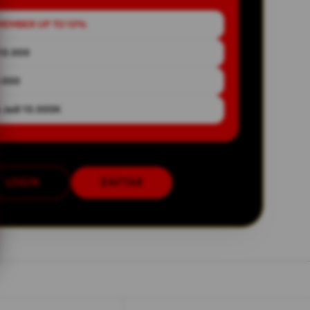
EMBER UP TO 10%
 10.000
.000
 Jadi 10.000K
LOGIN
DAFTAR